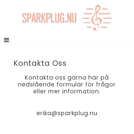
Skip
to
content
Sparkplug.nu
Den rätta guiden för din musikkarriär!
Kontakta Oss
Kontakta oss gärna här på
nedslående formulär för frågor
eller mer information.
erika@sparkplug.nu