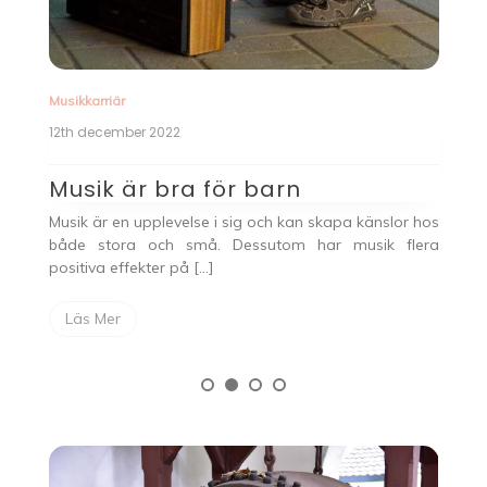
5t
M
er
Musikkarriär
N
ko
iga
12th december 2022
k
ess
Musik är bra för barn
Musik är en upplevelse i sig och kan skapa känslor hos
både stora och små. Dessutom har musik flera
positiva effekter på […]