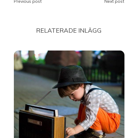
Inläggsnavigering
Previous post
Next post
Mu