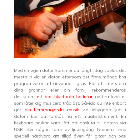
Med en egen dator kommer du långt. Idag spelas det
mesta in via en dator, eftersom det finns många bra
programvaror att använda sig av. För att inte störa
dina grannar eller din familj rekommenderas
dessutom
ett par bluetooth hörlurar
av bra kvalitet
som låter dig musicera trådlöst. Såvida du inte enbart
gör
din hemmagjorda musik
via inbyggda ljud i
datorn bör du förstås ha ett musikinstrument. En
keyboard brukar vara lätt att ansluta till datorn via
USB eller någon form av ljudingång. Numera finns
speciell hårdvara att tillgå även för gitarr och bas